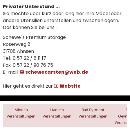
Privater Unterstand ...
Sie möchte über kurz oder lang hier Ihre Möbel oder
andere Utensilien unterstellen und zwischenlagern.
Das können Sie bei uns ...
Schewe´s Premium Storage
Rosenweg 8
31708 Ahnsen
Tel.: 0 57 22 / 8 11 17
Fax: 0 57 22 / 90 76 75
E-mail:
schewecarsten@web.de
Hier geht es direkt zur
Website
Minden
Hameln
Bad Pyrmont
B
Veranstaltungen
Veranstaltungen
Veranstaltungen
Oeynh
Veransta