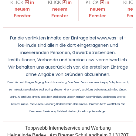
KLICK
in
KLICK
in
KLICK
in
KLIC
neuem
neuem
neuem
ne
Fenster
Fenster
Fenster
Fen
Für die verlinkten Inhalte der Einträge bei www.was-ist-
los-in.de sind allein die dort eingetragenen und
inserierenden Personen, Gewerbetreibenden,
Institutionen, Verbände und Vereine usw. verantwortlich.
Wir behalten uns ausdrücklich vor, die erstellten Einträge
ohne Angabe von Gründen abzulehnen.
Event, Veranstaltungen, Tagung, Produktvorstellung, Fete, Feier, Beisammensein, Kneipe, Cafe, Restaurant,
Bar, In Lokal, Szenekneipe, Saal, Dating, Theater, Kino, Hochzeit, Jubiläum, Geburtstag, Künstler, Sänger,
Satire, Ausstellung, Rinteln, Bad Eilsen, Bückeburg, Minden, Hameln, Obernkirchen, Stadthagen, Extertal,
Kalletal, Auetal, Bad Münder, Nienburg, Bodenwerder, Holzminden ,Hannover, Porta Westfalica, Bad
Oenhausen, Steinhunde, Bielefeld, Herford, Espelkamp, Petershagen.
Toppwebb Internetservice und Werbung
Heidelinde Bedey | Am Bremer Schullandheim 2 | 31707