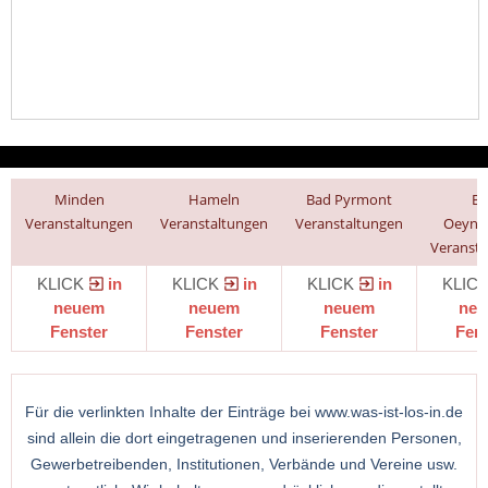
Minden
Hameln
Bad Pyrmont
B
Veranstaltungen
Veranstaltungen
Veranstaltungen
Oeynh
Veransta
KLICK
in
KLICK
in
KLICK
in
KLIC
neuem
neuem
neuem
ne
Fenster
Fenster
Fenster
Fen
Für die verlinkten Inhalte der Einträge bei www.was-ist-los-in.de
sind allein die dort eingetragenen und inserierenden Personen,
Gewerbetreibenden, Institutionen, Verbände und Vereine usw.