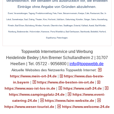
verantwortlich. Wir behalten uns ausdrücklich vor, die erstellten
Einträge ohne Angabe von Gründen abzulehnen.
Event, Veranstaltungen, Tagung, Produktvorstellung, Fete, Feier, Beisammensein, Kneipe, Cafe, Restaurant, Bar, In
Lokal, Szenekneipe, Saal, Dating, Theater, Kino, Hochzeit, Jubiläum, Geburtstag, Künstler, Sänger, Satire, Ausstellung,
Rinteln, Bad Eilsen, Bückeburg, Minden, Hameln, Obernkirchen, Stadthagen, Extertal, Kalletal, Auetal, Bad Münder,
Nienburg, Bodenwerder, Holzminden ,Hannover, Porta Westfalica, Bad Oenhausen, Steinhunde, Bielefeld, Herford,
Espelkamp, Petershagen.
Toppwebb Internetservice und Werbung
Heidelinde Bedey | Am Bremer Schullandheim 2 | 31707
Heeßen | Tel. 05722 - 9056800 |
info@toppwebb.de
Aktuelle Websites des Netzwerks Toppwebb Internet:
|
https://www.mein-ort-24.de
https://www.das-beste-
|
in.bayern
|
https://www.die-besten-im-ort.de
|
https://www.was-ist-los-in.de
|
https://www.call-24.de
|
https://www.campingplatz-24.de
https://www.event-
|
|
catering-24.de
https://www.faire-website.de
|
https://www.weser-tourist.de
https://www.welcome-24.de